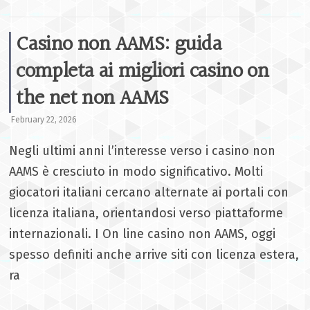
Casino non AAMS: guida
completa ai migliori casino on
the net non AAMS
February 22, 2026
Negli ultimi anni l’interesse verso i casino non
AAMS è cresciuto in modo significativo. Molti
giocatori italiani cercano alternate ai portali con
licenza italiana, orientandosi verso piattaforme
internazionali. I On line casino non AAMS, oggi
spesso definiti anche arrive siti con licenza estera,
ra