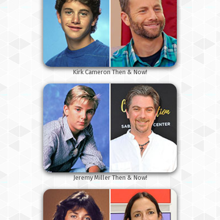
Kirk Cameron Then & Now!
Jeremy Miller Then & Now!