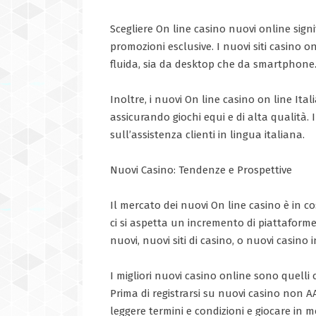
Scegliere On line casino nuovi online sign
promozioni esclusive. I nuovi siti casino
fluida, sia da desktop che da smartphone
Inoltre, i nuovi On line casino on line Ita
assicurando giochi equi e di alta qualità.
sull’assistenza clienti in lingua italiana.
Nuovi Casino: Tendenze e Prospettive
Il mercato dei nuovi On line casino è in co
ci si aspetta un incremento di piattaforme 
nuovi, nuovi siti di casino, o nuovi casino i
I migliori nuovi casino online sono quelli
Prima di registrarsi su nuovi casino non 
leggere termini e condizioni e giocare in 