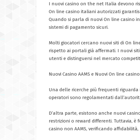
I nuovi casino on the net Italia devono r
On line casino italiani autorizzati garantis
Quando si parla di nuovi On line casino in 
sistemi di pagamento sicuri.
Molti giocatori cercano nuovi siti di On li
rispetto ai portali già affermati. I nuovi
utenti e distinguersi nel mercato competit
Nuovi Casino AAMS e Nuovi On line casi
Una delle ricerche più frequenti riguarda 
operatori sono regolamentati dall’autorità
D’altra parte, esistono anche nuovi casin
restrizioni o reward differenti. Tuttavia, 
casino non AAMS, verificando affidabilità, 