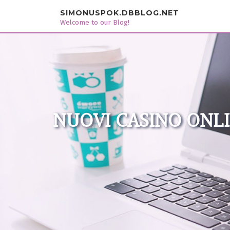
Skip to content
SIMONUSPOK.DBBLOG.NET
Welcome to our Blog!
NUOVI CASINO ONLIN