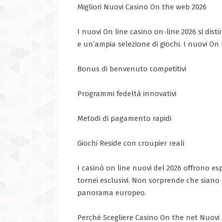
Migliori Nuovi Casino On the web 2026
I nuovi On line casino on-line 2026 si dis
e un’ampia selezione di giochi. I nuovi On
Bonus di benvenuto competitivi
Programmi fedeltà innovativi
Metodi di pagamento rapidi
Giochi Reside con croupier reali
I casinò on line nuovi del 2026 offrono e
tornei esclusivi. Non sorprende che siano g
panorama europeo.
Perché Scegliere Casino On the net Nuovi