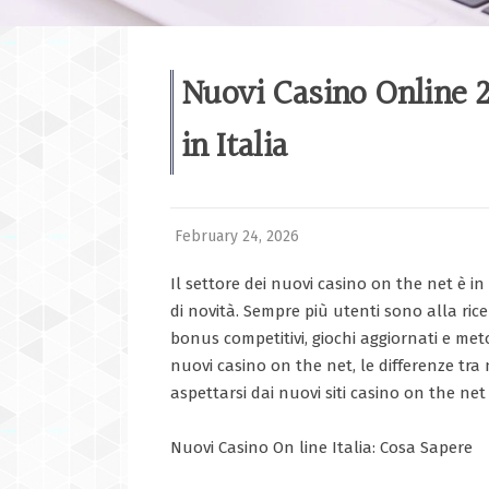
Nuovi Casino Online 2
in Italia
February 24, 2026
Il settore dei nuovi casino on the net è i
di novità. Sempre più utenti sono alla ri
bonus competitivi, giochi aggiornati e me
nuovi casino on the net, le differenze tr
aspettarsi dai nuovi siti casino on the net d
Nuovi Casino On line Italia: Cosa Sapere