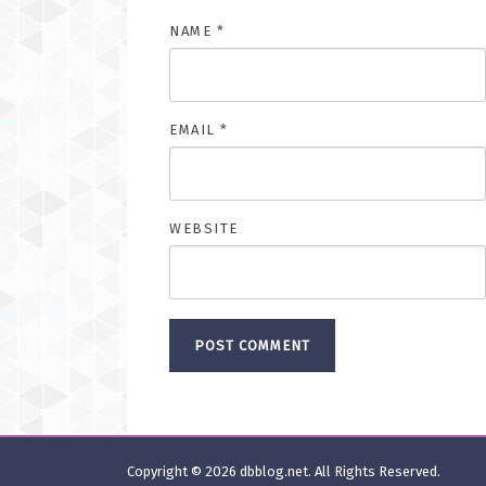
NAME
*
EMAIL
*
WEBSITE
Copyright © 2026
dbblog.net
. All Rights Reserved.