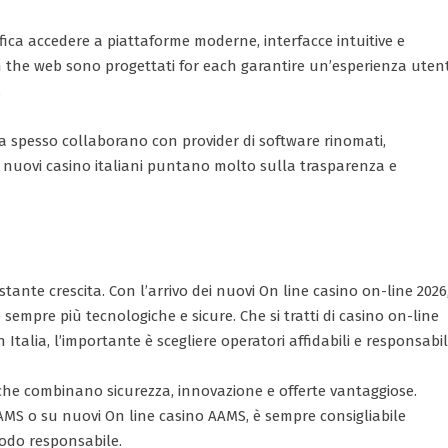
ifica accedere a piattaforme moderne, interfacce intuitive e
 on the web sono progettati for each garantire un’esperienza uten
.
lia spesso collaborano con provider di software rinomati,
 I nuovi casino italiani puntano molto sulla trasparenza e
stante crescita. Con l’arrivo dei nuovi On line casino on-line 2026
sempre più tecnologiche e sicure. Che si tratti di casino on-line
n Italia, l’importante è scegliere operatori affidabili e responsabili
 che combinano sicurezza, innovazione e offerte vantaggiose.
AAMS o su nuovi On line casino AAMS, è sempre consigliabile
modo responsabile.